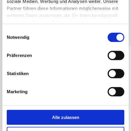
soziale Medien, Werbung und Analysen weiter. Unsere
Wir sind nicht bere­it oder verpflichtet, an S
Partner führen diese Informationen möglicherweise mit
fahren vor ein­er
weiteren Daten zusammen, die Sie ihnen bereitgestellt
Ver­brauch­er­schlich­tungsstelle teilzuneh
haben oder die sie im Rahmen Ihrer Nutzung der Dienste
gesammelt haben.
Einwilligungsauswahl
ALLGEMEINES
Notwendig
Haf­tung für Inhalte
Als Dien­stean­bi­eter sind wir
Präferenzen
gemäß § 7 Abs.1 TMG für
eigene Inhalte auf diesen Seit­
en nach den all­ge­meinen
Statistiken
Geset­zen ver­ant­wortlich.
Nach §§ 8 bis 10 TMG sind wir
Marketing
als Dien­stean­bi­eter jedoch
nicht verpflichtet, über­mit­telte
oder gespe­icherte fremde
Infor­ma­tio­nen zu überwachen
Alle zulassen
oder nach Umstän­den zu
forschen, die auf eine