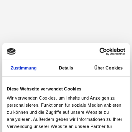
Steuernr. 231/113/14896
HRB Leipzig 18662
Geschäftsleitung
Geschäfts­führer Pia Lug­in­ger
Steuer­ber­ater
Prokurist Rudolf Lug­in­ger
Steuerfachwirt
Zustimmung
Details
Über Cookies
EU-Streitschlichtung
Die Europäis­che Kom­mis­sion stellt
eine Plat­tform zur Online-Stre­it­bei­le­
Diese Webseite verwendet Cookies
gung (OS) bere­it:
Wir verwenden Cookies, um Inhalte und Anzeigen zu
https://ec.europa.eu/consumers/odr/.
personalisieren, Funktionen für soziale Medien anbieten
Unsere E‑Mail-Adresse find­en Sie
zu können und die Zugriffe auf unsere Website zu
oben im Impressum.
analysieren. Außerdem geben wir Informationen zu Ihrer
Verwendung unserer Website an unsere Partner für
Verbraucherstreitbeilegung/Universa