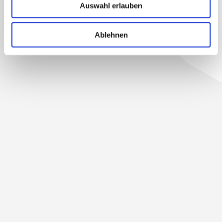
rechtswidrige Tätigkeit
Auswahl erlauben
hinweisen.n Verpflich­tun­gen
zur Ent­fer­nung oder Sper­rung
Ablehnen
der Nutzung von Infor­ma­tio­
nen nach den all­ge­meinen
Geset­zen bleiben hier­von
unberührt. Eine dies­
bezügliche Haf­tung ist jedoch
erst ab dem Zeit­punkt der 2 /
4 Ken­nt­nis ein­er konkreten
Rechtsver­let­zung möglich. Bei
Bekan­ntwer­den von
entsprechen­den Rechtsver­let­
zun­gen wer­den wir diese
Inhalte umge­hend entfernen.
Haf­tung für Links
Unser Ange­bot enthält Links
zu exter­nen Web­sites Drit­ter,