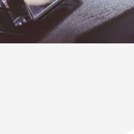
Rechtliche
Angaben gemäß
§ 5 TMG
Ver­ant­wortlich­er im Sinne der
Daten­schutzge­set­ze, ins­beson­dere